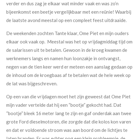
verder en dus zag je elkaar wat minder vaak en was zo’n
bijeenkomst een beetje vergelijkbaar met een reünie! Waarbij
de laatste avond meestal op een compleet feest uitdraaide.
De weekenden zochten Tante klaar, Ome Piet en mijn ouders
elkaar ook vaak op. Meestal was het op vrijdagmiddag tijd om
de salarissen uit te betalen. Gewoon in de kroeg kwamen de
werknemers langs en namen hun loonzakje in ontvangst,
negen van de tien keer werd er meteen een aanslag gedaan op
de inhoud om de kroegbaas af te betalen wat de hele week op
de lat was bijgeschreven.
Op een van die vrijdagen moet het zijn geweest dat Ome Piet
mijn vader vertelde dat hij een “bootje” gekocht had. Dat
“bootje” bleek 16 meter lang te zijn en gaf onderdak aan twee
grote Ford dieselmotoren, die zorgde dat die kolos kon varen
en dat er voldoende stroom was aan boord om de lichtjes te
laten branden. Er was echter nog een klein probleempje, de