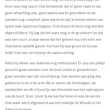
boot was nog casco! Dat betekende dat er geen raam in zat,
geen afwerking was, geen kabels waren getrokken en de
wanden nog compleet open waren en dat je binnen alleen van
spant naar spant kon huppen. Ook moest de boot nog worden
afgeschilderd. Hij lag als het ware nog in de grondverf en dat
was een soort oranje menie die het geheel nou niet echt een
charmante aanblik gaven. Kortom hij was groot en hij was
lelijk! Dat was zo’n beetje de samenvatting.
Alles bij elkaar was iedereen erg enthousiast Er zou een plekje
gezocht gaan worden voor de boot zodat er gewerkt kon
gaan worden aan zijn verschijning. Dat werken aan ging dus
gebeuren in de vrije uren die er waren, de feestdagen, de
weekenden en elk vrij uurtje werd besteed aan het opknappen
van de boot. Voor zover ik me kan herinneren was de eerste
stek waar werd afgemeerd aan het eilandje de Woude in het
Alkmaardermeer