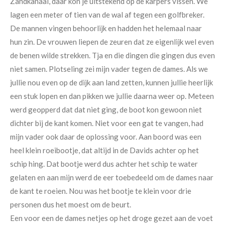
Zandkanaal, daar kon je uitstekend op de karpers vissen. We
lagen een meter of tien van de wal af tegen een golfbreker.
De mannen vingen behoorlijk en hadden het helemaal naar
hun zin. De vrouwen liepen de zeuren dat ze eigenlijk wel even
de benen wilde strekken. Tja en die dingen die gingen dus even
niet samen. Plotseling zei mijn vader tegen de dames. Als we
jullie nou even op de dijk aan land zetten, kunnen jullie heerlijk
een stuk lopen en dan pikken we jullie daarna weer op. Meteen
werd geopperd dat dat niet ging, de boot kon gewoon niet
dichter bij de kant komen. Niet voor een gat te vangen, had
mijn vader ook daar de oplossing voor. Aan boord was een
heel klein roeibootje, dat altijd in de Davids achter op het
schip hing. Dat bootje werd dus achter het schip te water
gelaten en aan mijn werd de eer toebedeeld om de dames naar
de kant te roeien. Nou was het bootje te klein voor drie
personen dus het moest om de beurt.
Een voor een de dames netjes op het droge gezet aan de voet