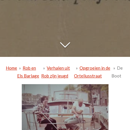
Home
»
Rob en
»
Verhalen uit
»
Opgroeien in de
»
De
Els Barlage
Rob zijn jeugd
Orteliusstraat
Boot