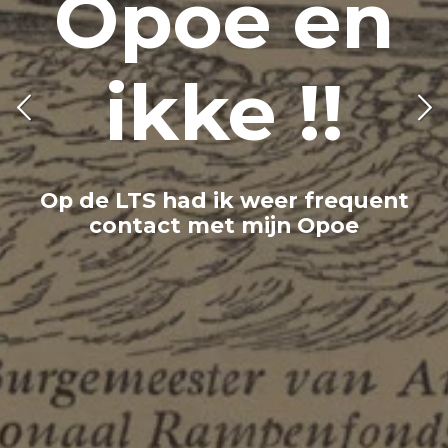
poe en
Ort
ikke !!
TS had ik weer frequent
tact met mijn Opoe
De plek