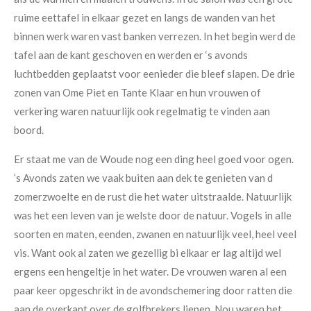
ruime eettafel in elkaar gezet en langs de wanden van het
binnen werk waren vast banken verrezen. In het begin werd de
tafel aan de kant geschoven en werden er ‘s avonds
luchtbedden geplaatst voor eenieder die bleef slapen. De drie
zonen van Ome Piet en Tante Klaar en hun vrouwen of
verkering waren natuurlijk ook regelmatig te vinden aan
boord.
Er staat me van de Woude nog een ding heel goed voor ogen.
’s Avonds zaten we vaak buiten aan dek te genieten van d
zomerzwoelte en de rust die het water uitstraalde. Natuurlijk
was het een leven van je welste door de natuur. Vogels in alle
soorten en maten, eenden, zwanen en natuurlijk veel, heel veel
vis. Want ook al zaten we gezellig bi elkaar er lag altijd wel
ergens een hengeltje in het water. De vrouwen waren al een
paar keer opgeschrikt in de avondschemering door ratten die
aan de overkant over de golfbrekers liepen. Nou waren het