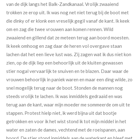
van de dijk langs het Balk-Zandkanaal. Vrolijk zwaaiend
trokken ze erop uit. Ik was nog net niet terug bij de boot met
die dinky of er klonk een vreselijk gegil vanaf de kant. Ik keek
om en zag die twee vrouwen aan komen rennen. Wild
zwaaiend en gillend dat ze meteen terug aan boord moesten.
Ik keek omhoog en zag daar de heren vol overgave staan
lachen dat het een lieve lust was. Zij zagen wat ik dus niet kon
zien, op de dijk liep een behoorlijk uit de kluiten gewassen
stier nogal vervaarlijk te snuiven en te blazen. Daar waar de
vrouwen behoorlijk in paniek waren en maar een ding wilde, zo
snel mogelijk terug naar de boot. Stonden de mannen nog
steeds vrolijk te lachen. Ik was inmiddels gedraaid en was
terug aan de kant, waar mijn moeder me sommeerde om uit te
stappen. Protest hielp niet, ik werd bijna uit dat bootje
getrokken en voor ik het wist stond ik tot mijn middel in het
water en zaten de dames, vechtend met de roeispanen, aan
boord. De stier stond inmiddels aan de waterkant en bleef met