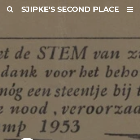
Ga
SJIPKE'S SECOND PLACE
direct
naar
de
hoofdinhoud