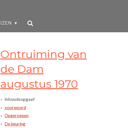
EIZEN
Ontruiming van
de Dam
augustus 1970
Inhoudsopgaaf
voorwoord
Opgeroepen
De keuring