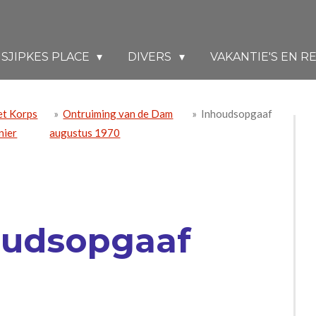
SJIPKES PLACE
DIVERS
VAKANTIE'S EN R
et Korps
»
Ontruiming van de Dam
»
Inhoudsopgaaf
nier
augustus 1970
oudsopgaaf