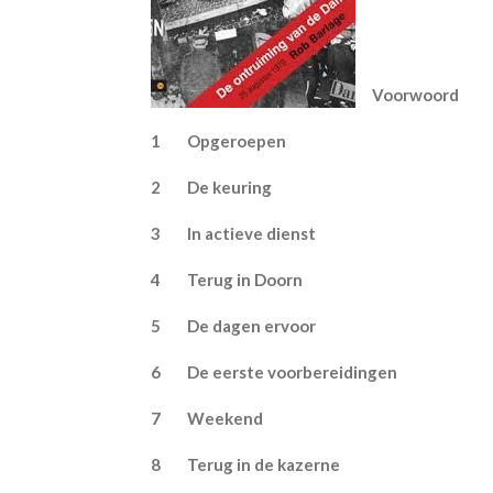
Voo
1 Opgeroepen
2 De keuring
3 In actieve d
4 Terug in Door
5 De dagen ervoo
6 De eerste voorbereidi
7 Weekend
8 Terug in de kazern