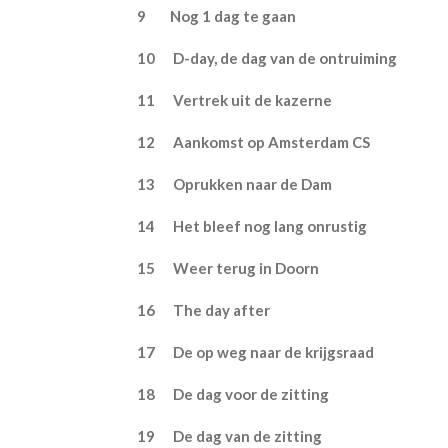
9 Nog 1 dag te gaa
10 D-day, de dag van de ontru
11 Vertrek uit de kaze
12 Aankomst op Amsterda
13 Oprukken naar de D
14 Het bleef nog lang onru
15
Weer terug
in
Doorn
16 The day afte
17 De op weg naar de krijgs
18 De dag voor de zitti
19 De dag van de zitti