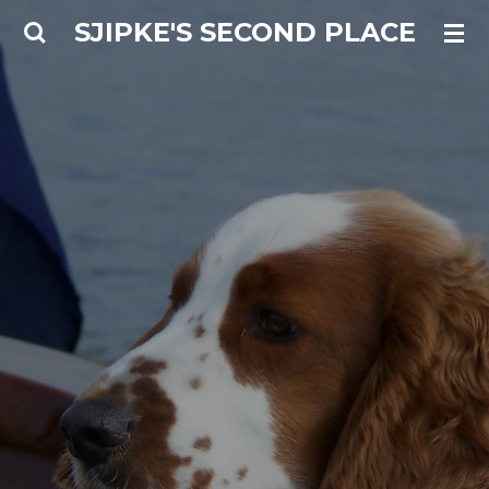
Ga
SJIPKE'S SECOND PLACE
direct
naar
de
hoofdinhoud