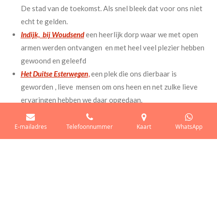
De stad van de toekomst. Als snel bleek dat voor ons niet
echt te gelden.
Indijk, bij Woudsend
een heerlijk dorp waar we met open
armen werden ontvangen en met heel veel plezier hebben
gewoond en geleefd
Het Duitse Esterwegen
,
een plek die ons dierbaar is
geworden , lieve mensen om ons heen en net zulke lieve
ervaringen hebben we daar opgedaan.
Landgraaf ,
na heel wat omzwervingen hebben we gekozen
voor een plekje in het zuiden, een beetje in de buurt van
E-mailadres
Telefoonnummer
Kaart
WhatsApp
Els haar Roots en een plek waar we hopen oud te worden
© 2020 - 2026 Sjipke's second place