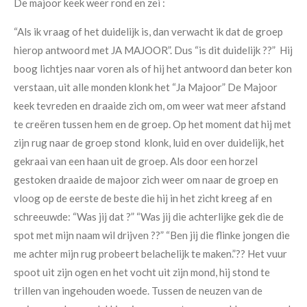
De majoor keek weer rond en zei :
“Als ik vraag of het duidelijk is, dan verwacht ik dat de groep
hierop antwoord met JA MAJOOR”. Dus “is dit duidelijk ??” Hij
boog lichtjes naar voren als of hij het antwoord dan beter kon
verstaan, uit alle monden klonk het “Ja Majoor” De Majoor
keek tevreden en draaide zich om, om weer wat meer afstand
te creëren tussen hem en de groep. Op het moment dat hij met
zijn rug naar de groep stond klonk, luid en over duidelijk, het
gekraai van een haan uit de groep. Als door een horzel
gestoken draaide de majoor zich weer om naar de groep en
vloog op de eerste de beste die hij in het zicht kreeg af en
schreeuwde: “Was jij dat ?” “Was jij die achterlijke gek die de
spot met mijn naam wil drijven ??” “Ben jij die flinke jongen die
me achter mijn rug probeert belachelijk te maken.”?? Het vuur
spoot uit zijn ogen en het vocht uit zijn mond, hij stond te
trillen van ingehouden woede. Tussen de neuzen van de