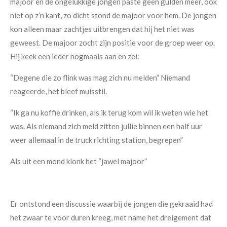
majoor en de ongelukkige jongen paste geen gulden meer, ook
niet op z’n kant, zo dicht stond de majoor voor hem. De jongen
kon alleen maar zachtjes uitbrengen dat hij het niet was
geweest. De majoor zocht zijn positie voor de groep weer op.
Hij keek een ieder nogmaals aan en zei:
“Degene die zo flink was mag zich nu melden” Niemand
reageerde, het bleef muisstil.
“Ik ga nu koffie drinken, als ik terug kom wil ik weten wie het
was. Als niemand zich meld zitten jullie binnen een half uur
weer allemaal in de truck richting station, begrepen”
Als uit een mond klonk het “jawel majoor”
Er ontstond een discussie waarbij de jongen die gekraaid had
het zwaar te voor duren kreeg, met name het dreigement dat