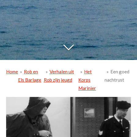
Home
»
Rob en
»
Verhalen uit
»
Het
»
Een goed
Els Barlage
Rob zijn jeugd
Korps
nachtrust
Marinier