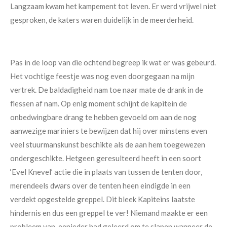
Langzaam kwam het kampement tot leven. Er werd vrijwel niet
gesproken, de katers waren duidelijk in de meerderheid.
Pas in de loop van die ochtend begreep ik wat er was gebeurd.
Het vochtige feestje was nog even doorgegaan na mijn
vertrek. De baldadigheid nam toe naar mate de drank in de
flessen af nam. Op enig moment schijnt de kapitein de
onbedwingbare drang te hebben gevoeld om aan de nog
aanwezige mariniers te bewijzen dat hij over minstens even
veel stuurmanskunst beschikte als de aan hem toegewezen
ondergeschikte. Hetgeen geresulteerd heeft in een soort
‘Evel Knevel’ actie die in plaats van tussen de tenten door,
merendeels dwars over de tenten heen eindigde in een
verdekt opgestelde greppel. Dit bleek Kapiteins laatste
hindernis en dus een greppel te ver! Niemand maakte er een
probleem van, eenieder had geleerd om te slapen wanneer de