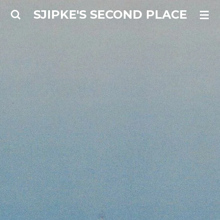
Ga
SJIPKE'S SECOND PLACE
direct
naar
de
hoofdinhoud