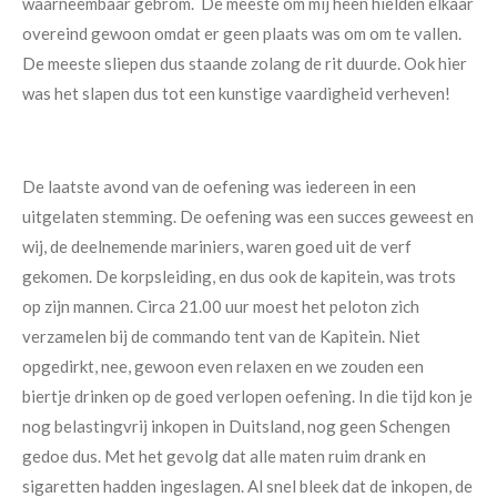
waarneembaar gebrom. De meeste om mij heen hielden elkaar
overeind gewoon omdat er geen plaats was om om te vallen.
De meeste sliepen dus staande zolang de rit duurde. Ook hier
was het slapen dus tot een kunstige vaardigheid verheven!
De laatste avond van de oefening was iedereen in een
uitgelaten stemming. De oefening was een succes geweest en
wij, de deelnemende mariniers, waren goed uit de verf
gekomen. De korpsleiding, en dus ook de kapitein, was trots
op zijn mannen. Circa 21.00 uur moest het peloton zich
verzamelen bij de commando tent van de Kapitein. Niet
opgedirkt, nee, gewoon even relaxen en we zouden een
biertje drinken op de goed verlopen oefening. In die tijd kon je
nog belastingvrij inkopen in Duitsland, nog geen Schengen
gedoe dus. Met het gevolg dat alle maten ruim drank en
sigaretten hadden ingeslagen. Al snel bleek dat de inkopen, de