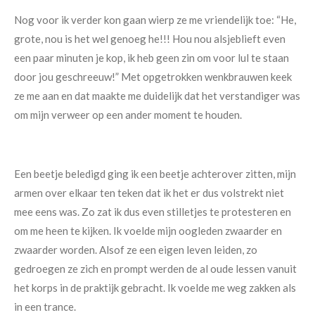
Nog voor ik verder kon gaan wierp ze me vriendelijk toe: “He,
grote, nou is het wel genoeg he!!! Hou nou alsjeblieft even
een paar minuten je kop, ik heb geen zin om voor lul te staan
door jou geschreeuw!” Met opgetrokken wenkbrauwen keek
ze me aan en dat maakte me duidelijk dat het verstandiger was
om mijn verweer op een ander moment te houden.
Een beetje beledigd ging ik een beetje achterover zitten, mijn
armen over elkaar ten teken dat ik het er dus volstrekt niet
mee eens was. Zo zat ik dus even stilletjes te protesteren en
om me heen te kijken. Ik voelde mijn oogleden zwaarder en
zwaarder worden. Alsof ze een eigen leven leiden, zo
gedroegen ze zich en prompt werden de al oude lessen vanuit
het korps in de praktijk gebracht. Ik voelde me weg zakken als
in een trance.