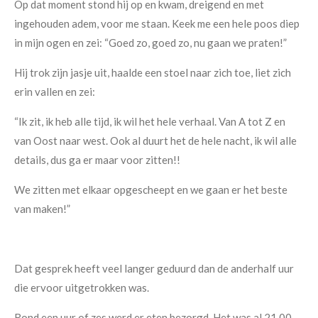
Op dat moment stond hij op en kwam, dreigend en met
ingehouden adem, voor me staan. Keek me een hele poos diep
in mijn ogen en zei: “Goed zo, goed zo, nu gaan we praten!”
Hij trok zijn jasje uit, haalde een stoel naar zich toe, liet zich
erin vallen en zei:
“Ik zit, ik heb alle tijd, ik wil het hele verhaal. Van A tot Z en
van Oost naar west. Ook al duurt het de hele nacht, ik wil alle
details, dus ga er maar voor zitten!!
We zitten met elkaar opgescheept en we gaan er het beste
van maken!”
Dat gesprek heeft veel langer geduurd dan de anderhalf uur
die ervoor uitgetrokken was.
Rond een uur of zes werd er eten bezorgd. Het was al 21.00